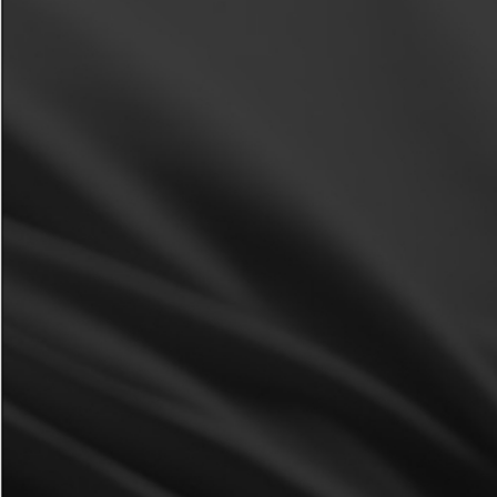
Atenção: Importante anotar o usuário e e-mail cadastrados, caso
precise utilizar a recuperação de senha